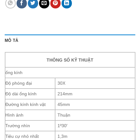
MÔ TẢ
THÔNG SỐ KỸ THUẬT
ống kính
Độ phóng đại
30X
Độ dài ống kính
214mm
Đường kính kính vật
45mm
Hình ảnh
Thuận
Trường nhìn
1º30′
Tiêu cự nhỏ nhất
1,3m