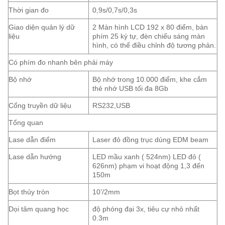
Thời gian đo
0,9s/0,7s/0,3s
Giao diện quản lý dữ
2 Màn hình LCD 192 x 80 điểm, bàn
liệu
phím 25 ký tự, đèn chiếu sáng màn
hình, có thể điều chỉnh độ tương phản.
Có phím đo nhanh bên phải máy
Bộ nhớ
Bộ nhớ trong 10.000 điểm, khe cắm
thẻ nhớ USB tối đa 8Gb
Cổng truyền dữ liệu
RS232,USB
Tổng quan
Lase dẫn điểm
Laser đỏ đồng trục dùng EDM beam
Lase dẫn hướng
LED mầu xanh ( 524nm) LED đỏ (
626nm) phạm vi hoạt động 1,3 đến
150m
Bọt thủy tròn
10’/2mm
Dọi tâm quang học
độ phóng đại 3x, tiêu cự nhỏ nhất
0.3m