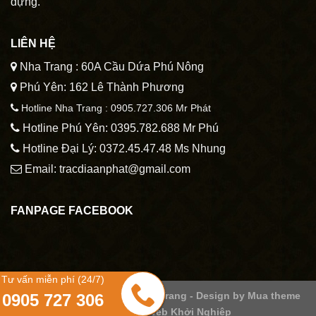
dựng.
LIÊN HỆ
Nha Trang : 60A Cầu Dứa Phú Nông
Phú Yên: 162 Lê Thành Phương
Hotline Nha Trang : 0905.727.306 Mr Phát
Hotline Phú Yên: 0395.782.688 Mr Phú
Hotline Đại Lý: 0372.45.47.48 Ms Nhung
Email: tracdiaanphat@gmail.com
FANPAGE FACEBOOK
Tư vấn miễn phí (24/7)
Copyright 2026 ©
Trắc địa Nha Trang - Design by
Mua theme
0905 727 306
Wordpress
- Web Khởi Nghiệp