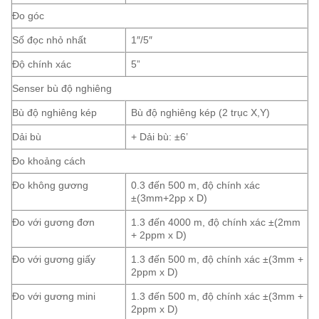
Đo góc
Số đọc nhỏ nhất
1″/5″
Độ chính xác
5”
Senser bù độ nghiêng
Bù độ nghiêng kép
Bù độ nghiêng kép (2 trục X,Y)
Dải bù
+ Dải bù: ±6’
Đo khoảng cách
Đo không gương
0.3 đến 500 m, độ chính xác
±(3mm+2pp x D)
Đo với gương đơn
1.3 đến 4000 m, độ chính xác ±(2mm
+ 2ppm x D)
Đo với gương giấy
1.3 đến 500 m, độ chính xác ±(3mm +
2ppm x D)
Đo với gương mini
1.3 đến 500 m, độ chính xác ±(3mm +
2ppm x D)