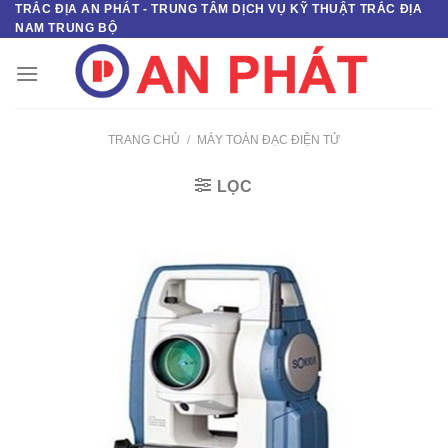
TRẮC ĐỊA AN PHÁT - TRUNG TÂM DỊCH VỤ KỸ THUẬT TRẮC ĐỊA
Skip
NAM TRUNG BỘ
to
content
TRANG CHỦ
/
MÁY TOÀN ĐẠC ĐIỆN TỬ
LỌC