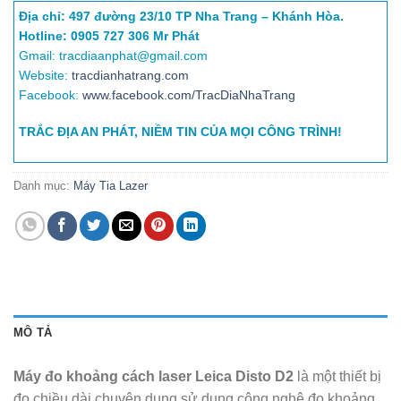
Địa chỉ: 497 đường 23/10 TP Nha Trang – Khánh Hòa.
Hotline: 0905 727 306 Mr Phát
Gmail: tracdiaanphat@gmail.com
Website:
tracdianhatrang.com
Facebook:
www.facebook.com/TracDiaNhaTrang
TRẮC ĐỊA AN PHÁT, NIỀM TIN CỦA MỌI CÔNG TRÌNH!
Danh mục:
Máy Tia Lazer
MÔ TẢ
Máy đo khoảng cách laser Leica Disto D2
là một thiết bị
đo chiều dài chuyên dụng sử dụng công nghệ đo khoảng