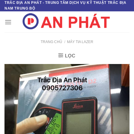
TRẮC ĐỊA AN PHÁT - TRUNG TÂM DỊCH VỤ KỸ THUẬT TRẮC ĐỊA
Skip
NAM TRUNG BỘ
to
content
TRANG CHỦ
/
MÁY TIA LAZER
LỌC