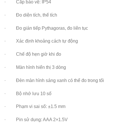
· Cấp bảo vệ: IP54
· Đo diện tích, thể tích
· Đo gián tiếp Pythagoras, đo liên tục
· Xác định khoảng cách tự động
· Chế độ hẹn giờ khi đo
· Màn hình hiển thị 3 dòng
· Đèn màn hình sáng xanh có thể đo trong tối
· Bộ nhớ lưu 10 số
· Phạm vi sai số: ±1.5 mm
· Pin sử dụng: AAA 2×1.5V