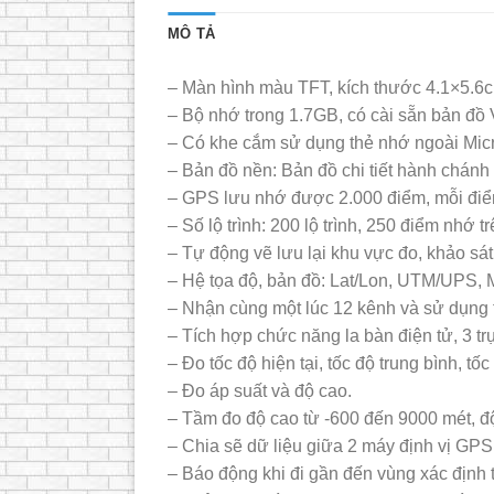
MÔ TẢ
– Màn hình màu TFT, kích thước 4.1×5.6cm
– Bộ nhớ trong 1.7GB, có cài sẵn bản đồ 
– Có khe cắm sử dụng thẻ nhớ ngoài Mic
– Bản đồ nền: Bản đồ chi tiết hành chánh
– GPS lưu nhớ được 2.000 điểm, mỗi điểm 
– Số lộ trình: 200 lộ trình, 250 điểm nhớ tr
– Tự động vẽ lưu lại khu vực đo, khảo sát.
– Hệ tọa độ, bản đồ: Lat/Lon, UTM/UPS,
– Nhận cùng một lúc 12 kênh và sử dụng tối
– Tích hợp chức năng la bàn điện tử, 3 trụ
– Đo tốc độ hiện tại, tốc độ trung bình, tốc 
– Đo áp suất và độ cao.
– Tầm đo độ cao từ -600 đến 9000 mét, độ
– Chia sẽ dữ liệu giữa 2 máy định vị G
– Báo động khi đi gần đến vùng xác định 