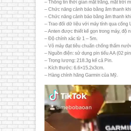
– Thông tin thời gian mặt trăng, mặt trời m
– Chức năng cảnh báo bằng âm thanh khi 
– Chức năng cảnh báo bằng âm thanh khi
– Trao đổi dữ liệu với máy tính qua cổng
– Anten được thiết kế gọn trong máy, độ n
– Độ chính xác từ 1 – 5m.
– Vỏ máy đạt tiêu chuẩn chống thấm nướ
– Nguồn điện: sử dụng pin tiểu AA (02 pin)
– Trọng lượng: 218.3g kể cả Pin.
– Kích thước: 6.6×15.2x3cm.
– Hàng chính hãng Garmin của Mỹ.
Trình
chơi
Video