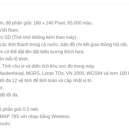
, độ phân giải: 160 x 240 Pixel, 65.000 màu.
Việt Nam.
ro SD (Thẻ nhớ không kèm theo máy).
 các tỉnh thành trong cả nước, bản đồ chi tiết giao thông Hà n
có thể đặt tên đặt biểu tượng thích hợp.
ên mỗi lộ trình.
 Tính chu vi và diện tích khu vực đo trong máy.
 Maidenhead, MGRS, Loran TDs, VN 2000, WGS84 và hơn 100 hệ 
 đa 12 vệ tinh để tính toán và cập nhật vị trí.
c.
độ tối đa.
 phân giải 0.3 mét.
PSMAP 78S với nhau bằng Wireless.
trước.