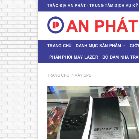
Skip
TRẮC ĐỊA AN PHÁT - TRUNG TÂM DỊCH VỤ K
to
content
TRANG CHỦ
DANH MỤC SẢN PHẨM
GIỚI
PHÂN PHỐI MÁY LAZER
BỘ ĐÀM NHA TR
TRANG CHỦ
/
MÁY GPS