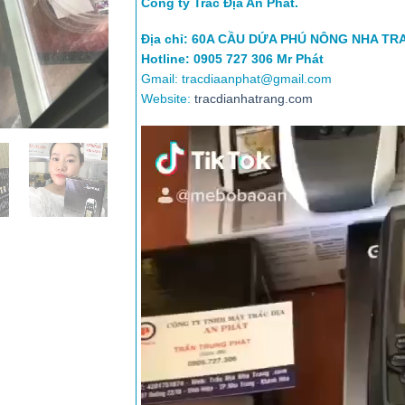
Công ty Trắc Địa An Phát.
Địa chỉ: 60A CẦU DỨA PHÚ NÔNG NHA TR
Hotline: 0905 727 306 Mr Phát
Gmail: tracdiaanphat@gmail.com
Website:
tracdianhatrang.com
Trình
chơi
Video