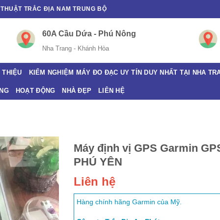
Ỹ THUẬT TRẮC ĐỊA NAM TRUNG BỘ
60A Cầu Dứa - Phú Nông
Nha Trang - Khánh Hòa
 THIỆU
KIỂM NGHIỆM MÁY ĐO ĐẠC UY TÍN DUY NHẤT TẠI NHA TR
ANG
HOẠT ĐỘNG
NHÀ ĐẸP
LIÊN HỆ
Máy định vị GPS Garmin G
PHÚ YÊN
Liên hệ
Hàng chính hãng Garmin của Mỹ.