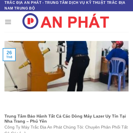
TRẮC ĐỊA AN PHÁT - TRUNG TÂM DỊCH VỤ KỸ THUẬT TRẮC ĐỊA
Skip
NAM TRUNG BỘ
to
content
26
Th8
Trung Tâm Bảo Hành Tất Cả Các Dòng Máy Lazer Uy Tín Tại
Nha Trang – Phú Yên
Công Ty Máy Trắc Địa An Phát Chúng Tôi: Chuyên Phân Phối Tất