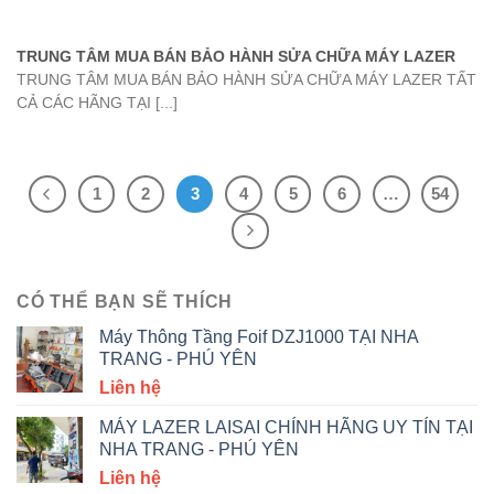
TRUNG TÂM MUA BÁN BẢO HÀNH SỬA CHỮA MÁY LAZER
TRUNG TÂM MUA BÁN BẢO HÀNH SỬA CHỮA MÁY LAZER TẤT
CẢ CÁC HÃNG TẠI [...]
1
2
3
4
5
6
…
54
CÓ THỂ BẠN SẼ THÍCH
Máy Thông Tầng Foif DZJ1000 TẠI NHA
TRANG - PHÚ YÊN
Liên hệ
MÁY LAZER LAISAI CHÍNH HÃNG UY TÍN TẠI
NHA TRANG - PHÚ YÊN
Liên hệ