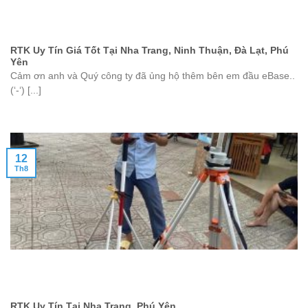
RTK Uy Tín Giá Tốt Tại Nha Trang, Ninh Thuận, Đà Lạt, Phú
Yên
Cảm ơn anh và Quý công ty đã ủng hộ thêm bên em đầu eBase..
(‘-‘) [...]
12
Th8
RTK Uy Tín Tại Nha Trang, Phú Yên