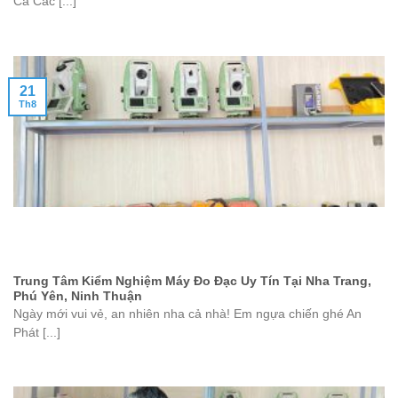
Cả Các [...]
21
Th8
Trung Tâm Kiểm Nghiệm Máy Đo Đạc Uy Tín Tại Nha Trang,
Phú Yên, Ninh Thuận
Ngày mới vui vẻ, an nhiên nha cả nhà! Em ngựa chiến ghé An
Phát [...]