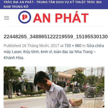
TRẮC ĐỊA AN PHÁT - TRUNG TÂM DỊCH VỤ KỸ THUẬT TRẮC ĐỊA
Skip
NAM TRUNG BỘ
to
content
22448265_348865122219559_15195530130
Published
16 Tháng Mười, 2017
at
720 × 960
in
Sửa chữa
máy Laser, thủy bình, kinh vĩ, toàn đạc tại Nha Trang –
Khánh Hòa.