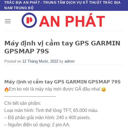
TRẮC ĐỊA AN PHÁT - TRUNG TÂM DỊCH VỤ KỸ THUẬT TRẮC ĐỊA
Skip
NAM TRUNG BỘ
to
content
𝗠𝗮́𝘆 đ𝗶̣𝗻𝗵 𝘃𝗶̣ 𝗰𝗮̂̀𝗺 𝘁𝗮𝘆 𝗚𝗣𝗦 𝗚𝗔𝗥𝗠𝗜𝗡
𝗚𝗣𝗦𝗠𝗔𝗣 𝟳𝟵𝗦
Posted on
12 Tháng Mười, 2022
by
admin
𝗠𝗮́𝘆 đ𝗶̣𝗻𝗵 𝘃𝗶̣ 𝗰𝗮̂̀𝗺 𝘁𝗮𝘆 𝗚𝗣𝗦 𝗚𝗔𝗥𝗠𝗜𝗡 𝗚𝗣𝗦𝗠𝗔𝗣 𝟳𝟵𝗦
Em ko nói là máy này mới được GẢ đâu nha!
———————————-
Chi tiết sản phẩm:
Loại màn hình: Tinh thể lỏng TFT, 65.000 màu.
– Độ phân giải màn hình: 240 x 400 pixels.
– Nguồn điện sử dụng: 2 pin AA.