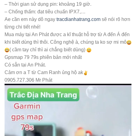
– Thời gian sử dụng pin: khoảng 19 giờ.
– Chống thấm: đạt tiêu chuẩn IPX7,…
Ae cần em này dô ngay
tracdianhatrang.com
sẽ nói rõ hơn
từng chi tiết nhé!
Mua máy tại An Phát được a kĩ thuật hỗ trợ từ A đến Á đến
khi biết dùng thì thôi. Công nghệ à, chúng ta ko sợ mi mô
( cầm tay chỉ thì ai chẳng biết dùng)
Gpsmap 79 79s phiên bản mới nhất
Có sẵn tại An Phát.
Cảm ơn a T từ Cam Ranh ủng hộ ak
0905.727.306 Mr Phát
Trình
chơi
Video