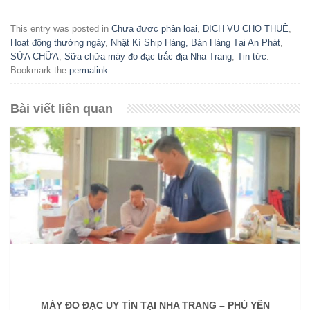
This entry was posted in
Chưa được phân loại
,
DỊCH VỤ CHO THUÊ
,
Hoạt động thường ngày
,
Nhật Kí Ship Hàng, Bán Hàng Tại An Phát
,
SỬA CHỮA
,
Sữa chữa máy đo đạc trắc địa Nha Trang
,
Tin tức
.
Bookmark the
permalink
.
Bài viết liên quan
MÁY ĐO ĐẠC UY TÍN TẠI NHA TRANG – PHÚ YÊN